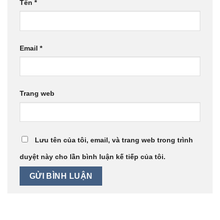
Tên
*
Email
*
Trang web
Lưu tên của tôi, email, và trang web trong trình
duyệt này cho lần bình luận kế tiếp của tôi.