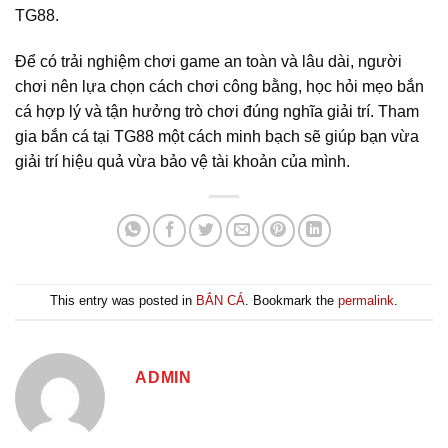
TG88.
Để có trải nghiệm chơi game an toàn và lâu dài, người
chơi nên lựa chọn cách chơi công bằng, học hỏi mẹo bắn
cá hợp lý và tận hưởng trò chơi đúng nghĩa giải trí. Tham
gia bắn cá tại TG88 một cách minh bạch sẽ giúp bạn vừa
giải trí hiệu quả vừa bảo vệ tài khoản của mình.
This entry was posted in
BẮN CÁ
. Bookmark the
permalink
.
ADMIN