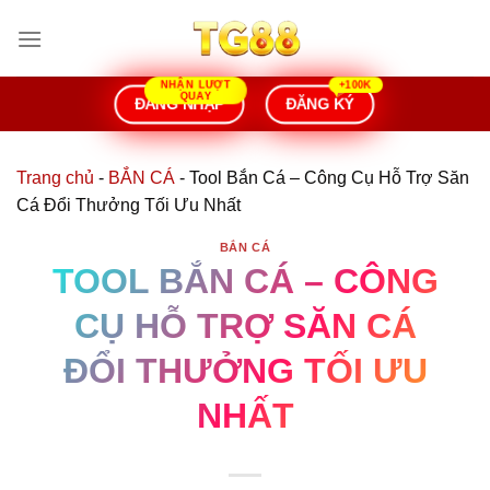
Skip
to
content
ĐĂNG NHẬP
ĐĂNG KÝ
Trang chủ
-
BẮN CÁ
-
Tool Bắn Cá – Công Cụ Hỗ Trợ Săn
Cá Đổi Thưởng Tối Ưu Nhất
BẮN CÁ
TOOL BẮN CÁ – CÔNG
CỤ HỖ TRỢ SĂN CÁ
ĐỔI THƯỞNG TỐI ƯU
NHẤT