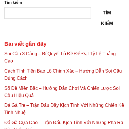
Tìm kiếm
TÌM
KIẾM
Bài viết gần đây
Soi Cầu 3 Càng – Bí Quyết Lô Đề Để Đạt Tỷ Lệ Thắng
Cao
Cách Tính Tiền Bao Lô Chính Xác – Hướng Dẫn Soi Cầu
Đúng Cách
Số Đề Miền Bắc – Hướng Dẫn Chơi Và Chiến Lược Soi
Cầu Hiệu Quả
Đá Gà Tre – Trận Đấu Đầy Kịch Tính Với Những Chiến Kê
Tinh Nhuệ
Đá Gà Cựa Dao – Trận Đấu Kịch Tính Với Những Pha Ra