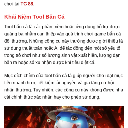
chơi tại
TG 88
.
Khái Niệm Tool Bắn Cá
Tool bắn cá là các phần mềm hoặc ứng dụng hỗ trợ được
quảng bá nhằm can thiệp vào quá trình chơi game bắn cá
đổi thưởng. Những công cụ này thường được giới thiệu là
sử dụng thuật toán hoặc AI để tác động đến một số yếu tố
trong trò chơi như số lượng sinh vật xuất hiện, lượng đạn
bắn ra hoặc số xu nhận được khi tiêu diệt cá.
Mục đích chính của tool bắn cá là giúp người chơi đạt mục
tiêu nhanh hơn, tiết kiệm tài nguyên và gia tăng cơ hội
nhận thưởng. Tuy nhiên, các công cụ này không được nhà
cái chính thức xác nhận hay cho phép sử dụng.