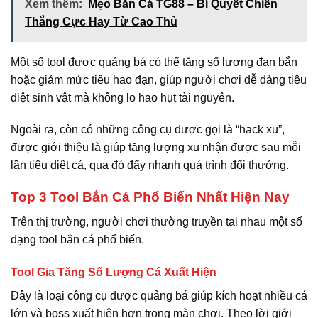
Xem thêm:
Mẹo Bắn Cá TG88 – Bí Quyết Chiến
Thắng Cực Hay Từ Cao Thủ
Một số tool được quảng bá có thể tăng số lượng đạn bắn
hoặc giảm mức tiêu hao đạn, giúp người chơi dễ dàng tiêu
diệt sinh vật mà không lo hao hụt tài nguyên.
Ngoài ra, còn có những công cụ được gọi là “hack xu”,
được giới thiệu là giúp tăng lượng xu nhận được sau mỗi
lần tiêu diệt cá, qua đó đẩy nhanh quá trình đổi thưởng.
Top 3 Tool Bắn Cá Phổ Biến Nhất Hiện Nay
Trên thị trường, người chơi thường truyền tai nhau một số
dạng tool bắn cá phổ biến.
Tool Gia Tăng Số Lượng Cá Xuất Hiện
Đây là loại công cụ được quảng bá giúp kích hoạt nhiều cá
lớn và boss xuất hiện hơn trong màn chơi. Theo lời giới