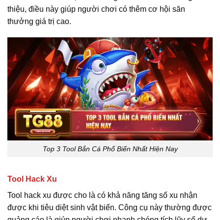
thiệu, điều này giúp người chơi có thêm cơ hội săn
thưởng giá trị cao.
Top 3 Tool Bắn Cá Phổ Biến Nhất Hiện Nay
Tool Hack Xu
Tool hack xu được cho là có khả năng tăng số xu nhận
được khi tiêu diệt sinh vật biển. Công cụ này thường được
quảng cáo là giúp người chơi nhanh chóng tích lũy số dư