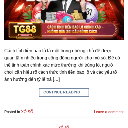
Cách tính tiền bao lô là một trong những chủ đề được
quan tâm nhiều trong cộng đồng người chơi xổ số. Để có
thể tính toán chính xác mức thưởng khi trúng lô, người
chơi cần hiểu rõ cách thức tính tiền bao lô và các yếu tố
ảnh hưởng đến tỷ lệ trả […]
CONTINUE READING
→
Posted in
XỔ SỐ
Leave a comment
XỔ SỐ