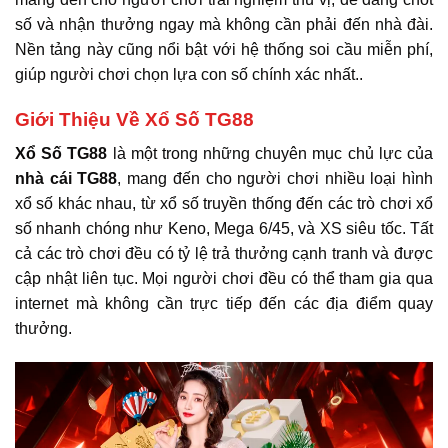
số và nhận thưởng ngay mà không cần phải đến nhà đài.
Nền tảng này cũng nổi bật với hệ thống soi cầu miễn phí,
giúp người chơi chọn lựa con số chính xác nhất..
Giới Thiệu Về Xổ Số TG88
Xổ Số TG88
là một trong những chuyên mục chủ lực của
nhà cái TG88
, mang đến cho người chơi nhiều loại hình
xổ số khác nhau, từ xổ số truyền thống đến các trò chơi xổ
số nhanh chóng như Keno, Mega 6/45, và XS siêu tốc. Tất
cả các trò chơi đều có tỷ lệ trả thưởng cạnh tranh và được
cập nhật liên tục. Mọi người chơi đều có thể tham gia qua
internet mà không cần trực tiếp đến các địa điểm quay
thưởng.