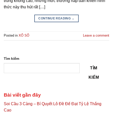
trúng không cao, nhưng mức thưởng hấp dẫn khiến hình
thức này thu hút rất […]
CONTINUE READING
→
Posted in
XỔ SỐ
Leave a comment
Tìm kiếm
TÌM
KIẾM
Bài viết gần đây
Soi Cầu 3 Càng – Bí Quyết Lô Đề Để Đạt Tỷ Lệ Thắng
Cao