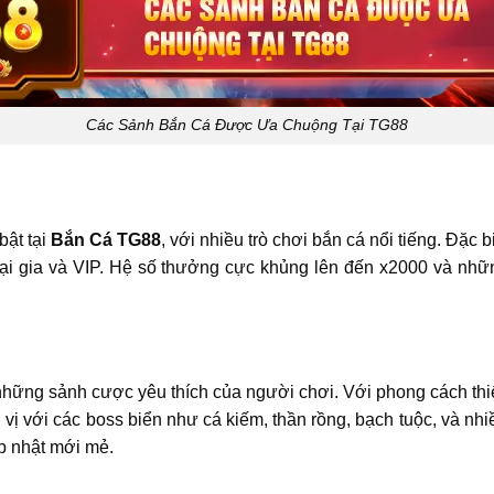
Các Sảnh Bắn Cá Được Ưa Chuộng Tại TG88
bật tại
Bắn Cá TG88
, với nhiều trò chơi bắn cá nổi tiếng. Đặc 
đại gia và VIP. Hệ số thưởng cực khủng lên đến x2000 và nhữ
những sảnh cược yêu thích của người chơi. Với phong cách thiế
vị với các boss biển như cá kiếm, thần rồng, bạch tuộc, và nhi
p nhật mới mẻ.