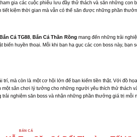
 tham gia các cuộc phiêu lưu đầy thử thách và săn những con 
ạn tiết kiệm thời gian mà vẫn có thể săn được những phần thưở
Bắn Cá TG88
,
Bắn Cá Thần Rồng
mang đến những trải nghiệm
ật biển huyền thoại. Mỗi khi bạn hạ gục các con boss này, bạn
ải trí, mà còn là một cơ hội lớn để bạn kiếm tiền thật. Với đồ h
h một sân chơi lý tưởng cho những người yêu thích thử thách v
 trải nghiệm săn boss và nhận những phần thưởng giá trị mỗi 
BẮN CÁ