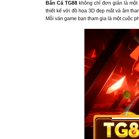
Bắn Cá TG88
không chỉ đơn giản là một t
thiết kế với đồ họa 3D đẹp mắt và âm tha
Mỗi ván game bạn tham gia là một cuộc ph