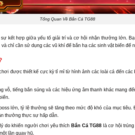
Tổng Quan Về Bắn Cá TG88
 sự kết hợp giữa yếu tố giải trí và cơ hội nhận thưởng lớn. B
, và chỉ cần sử dụng các vũ khí để bắn hạ các sinh vật biển để
?
rò chơi được thiết kế cực kỳ tỉ mỉ từ hình ảnh các loài cá đến cá
ng vỗ, tiếng bắn súng và các hiệu ứng âm thanh khác mang đ
biển.
 boss lớn, tỷ lệ thưởng sẽ tăng theo mức độ khó của mục tiêu.
hần thưởng thực sự hấp dẫn.
 lý do khiến người chơi yêu thích
Bắn Cá TG88
là cơ hội trún
một lần quay hũ.