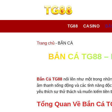
Skip
to
content
TG88
CASINO
BẮ
Trang chủ
-
BẮN CÁ
BẮN CÁ TG88 –
Bắn Cá TG88
nổi lên như một trong nhữn
âm thanh sống động và các tính năng độ
yêu thích sự thử thách và muốn kiếm tiền t
Tổng Quan Về Bắn Cá T