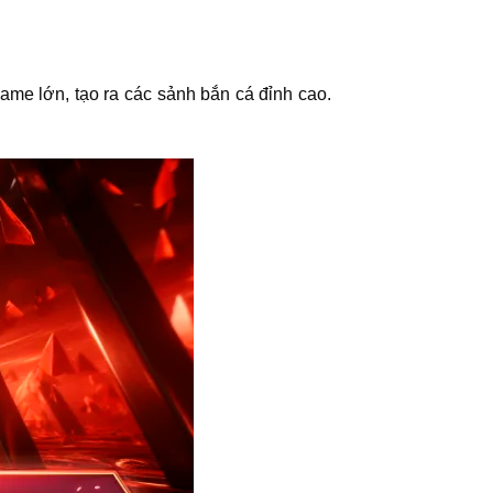
ame lớn, tạo ra các sảnh bắn cá đỉnh cao.