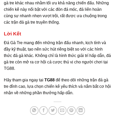
gà tre khác nhau nhằm tối ưu khả năng chiến đấu. Những
chiến kê này nổi bật với các đòn đá móc, đá liên hoàn
cùng sự nhanh nhẹn vượt trội, rất được ưa chuộng trong
các trận đá gà tre truyền thống.
Lời Kết
Đá Gà Tre mang đến những trận đấu nhanh, kịch tính và
đầy kỹ thuật, tạo nên sức hút riêng biệt so với các hình
thức đá gà khác. Không chỉ là hình thức giải trí hấp dẫn, đá
gà tre còn mở ra cơ hội cá cược thú vị cho người chơi tại
TG88.
Hãy tham gia ngay tại
TG88
để theo dõi những trận đá gà
tre đỉnh cao, lựa chọn chiến kê yêu thích và nắm bắt cơ hội
nhận về những phần thưởng hấp dẫn.