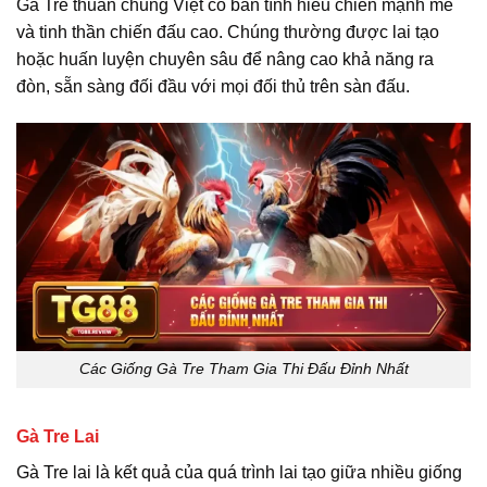
Gà Tre thuần chủng Việt có bản tính hiếu chiến mạnh mẽ
và tinh thần chiến đấu cao. Chúng thường được lai tạo
hoặc huấn luyện chuyên sâu để nâng cao khả năng ra
đòn, sẵn sàng đối đầu với mọi đối thủ trên sàn đấu.
Các Giống Gà Tre Tham Gia Thi Đấu Đỉnh Nhất
Gà Tre Lai
Gà Tre lai là kết quả của quá trình lai tạo giữa nhiều giống