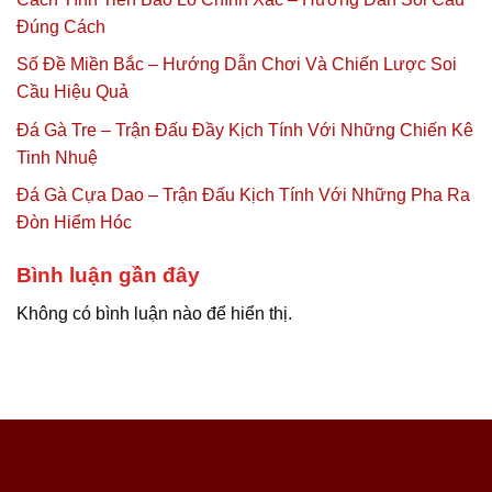
Đúng Cách
Số Đề Miền Bắc – Hướng Dẫn Chơi Và Chiến Lược Soi
Cầu Hiệu Quả
Đá Gà Tre – Trận Đấu Đầy Kịch Tính Với Những Chiến Kê
Tinh Nhuệ
Đá Gà Cựa Dao – Trận Đấu Kịch Tính Với Những Pha Ra
Đòn Hiểm Hóc
Bình luận gần đây
Không có bình luận nào để hiển thị.