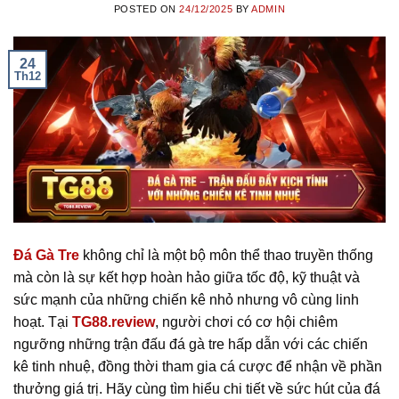
POSTED ON
24/12/2025
BY
ADMIN
24
Th12
Đá Gà Tre
không chỉ là một bộ môn thể thao truyền thống
mà còn là sự kết hợp hoàn hảo giữa tốc độ, kỹ thuật và
sức mạnh của những chiến kê nhỏ nhưng vô cùng linh
hoạt. Tại
TG88.review
, người chơi có cơ hội chiêm
ngưỡng những trận đấu đá gà tre hấp dẫn với các chiến
kê tinh nhuệ, đồng thời tham gia cá cược để nhận về phần
thưởng giá trị. Hãy cùng tìm hiểu chi tiết về sức hút của đá