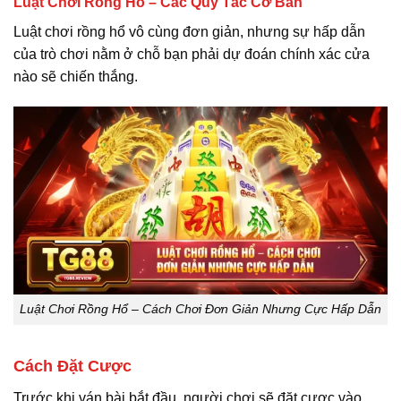
Luật Chơi Rồng Hổ – Các Quy Tắc Cơ Bản
Luật chơi rồng hổ vô cùng đơn giản, nhưng sự hấp dẫn
của trò chơi nằm ở chỗ bạn phải dự đoán chính xác cửa
nào sẽ chiến thắng.
Luật Chơi Rồng Hổ – Cách Chơi Đơn Giản Nhưng Cực Hấp Dẫn
Cách Đặt Cược
Trước khi ván bài bắt đầu, người chơi sẽ đặt cược vào