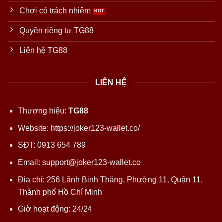
Chơi có trách nhiệm
Quyền riêng tư TG88
Liên hệ TG88
LIÊN HỆ
Thương hiệu:
TG88
Website:
https://joker123-wallet.co/
SĐT:
0913 654 789
Email:
support@joker123-wallet.co
Địa chỉ:
256 Lãnh Binh Thăng, Phường 11, Quận 11,
Thành phố Hồ Chí Minh
Giờ hoạt động: 24/24