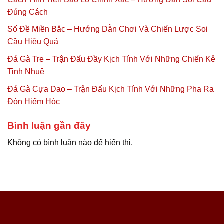
Đúng Cách
Số Đề Miền Bắc – Hướng Dẫn Chơi Và Chiến Lược Soi
Cầu Hiệu Quả
Đá Gà Tre – Trận Đấu Đầy Kịch Tính Với Những Chiến Kê
Tinh Nhuệ
Đá Gà Cựa Dao – Trận Đấu Kịch Tính Với Những Pha Ra
Đòn Hiểm Hóc
Bình luận gần đây
Không có bình luận nào để hiển thị.