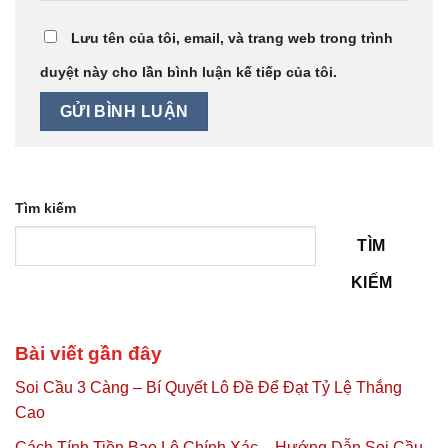
Lưu tên của tôi, email, và trang web trong trình
duyệt này cho lần bình luận kế tiếp của tôi.
Tìm kiếm
TÌM
KIẾM
Bài viết gần đây
Soi Cầu 3 Càng – Bí Quyết Lô Đề Để Đạt Tỷ Lệ Thắng
Cao
Cách Tính Tiền Bao Lô Chính Xác – Hướng Dẫn Soi Cầu